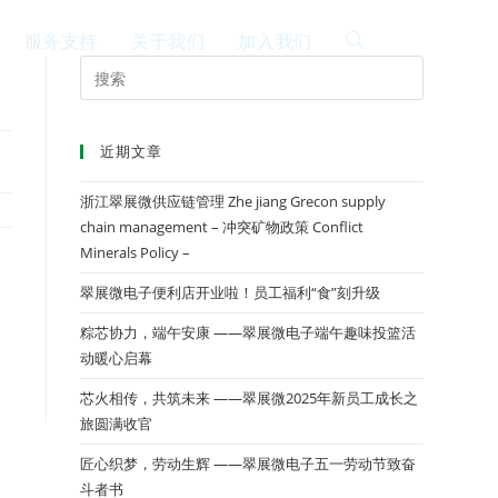
服务支持
关于我们
加入我们
EN
近期文章
浙江翠展微供应链管理 Zhe jiang Grecon supply
chain management – 冲突矿物政策 Conflict
Minerals Policy –
翠展微电子便利店开业啦！员工福利“食”刻升级
粽芯协力，端午安康 ——翠展微电子端午趣味投篮活
动暖心启幕
芯火相传，共筑未来 ——翠展微2025年新员工成长之
旅圆满收官
匠心织梦，劳动生辉 ——翠展微电子五一劳动节致奋
斗者书