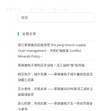
服务支持
关于我们
加入我们
EN
近期文章
浙江翠展微供应链管理 Zhe jiang Grecon supply
chain management – 冲突矿物政策 Conflict
Minerals Policy –
翠展微电子便利店开业啦！员工福利“食”刻升级
粽芯协力，端午安康 ——翠展微电子端午趣味投篮活
动暖心启幕
芯火相传，共筑未来 ——翠展微2025年新员工成长之
旅圆满收官
匠心织梦，劳动生辉 ——翠展微电子五一劳动节致奋
斗者书