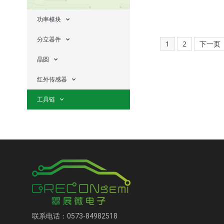
功率模块
分立器件
1
2
下一页
晶圆
红外传感器
工具链
联系电话：0573-84982518