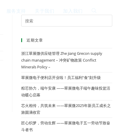
服务支持
关于我们
加入我们
EN
近期文章
浙江翠展微供应链管理 Zhe jiang Grecon supply
chain management – 冲突矿物政策 Conflict
Minerals Policy –
翠展微电子便利店开业啦！员工福利“食”刻升级
粽芯协力，端午安康 ——翠展微电子端午趣味投篮活
动暖心启幕
芯火相传，共筑未来 ——翠展微2025年新员工成长之
旅圆满收官
匠心织梦，劳动生辉 ——翠展微电子五一劳动节致奋
斗者书