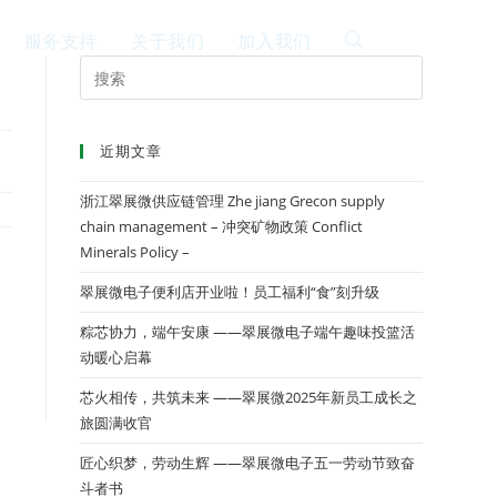
服务支持
关于我们
加入我们
EN
近期文章
浙江翠展微供应链管理 Zhe jiang Grecon supply
chain management – 冲突矿物政策 Conflict
Minerals Policy –
翠展微电子便利店开业啦！员工福利“食”刻升级
粽芯协力，端午安康 ——翠展微电子端午趣味投篮活
动暖心启幕
芯火相传，共筑未来 ——翠展微2025年新员工成长之
旅圆满收官
匠心织梦，劳动生辉 ——翠展微电子五一劳动节致奋
斗者书