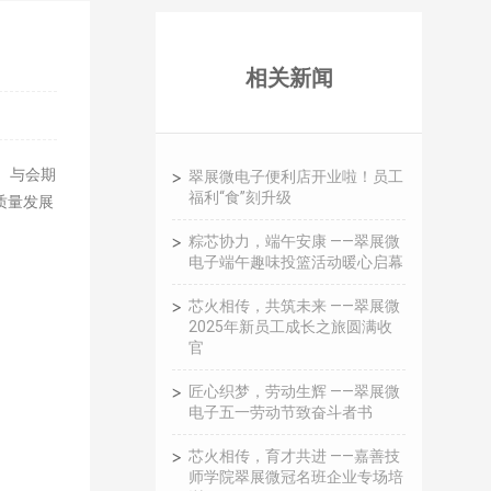
相关新闻
。与会期
翠展微电子便利店开业啦！员工
福利“食”刻升级
质量发展
粽芯协力，端午安康 ——翠展微
电子端午趣味投篮活动暖心启幕
芯火相传，共筑未来 ——翠展微
2025年新员工成长之旅圆满收
官
匠心织梦，劳动生辉 ——翠展微
电子五一劳动节致奋斗者书
芯火相传，育才共进 ——嘉善技
师学院翠展微冠名班企业专场培