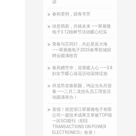
训
春和景明，踏青寻芳
绿意萌新，共植未来 ——翠展微
电子3.12植树节活动暖心纪实
青春与芯同行，共赴星辰大海
——翠展微电子2025春季双城招
聘会圆满收官
春风赠芳华，花香暖人心 ——3.8
妇女节暖心送花活动温情绽放
祥龙昂首焕新颜，鸿运当头共迎
春 ——二月二龙抬头员工理发活
动圆满举办！
喜报！祝贺浙江翠展微电子有限
公司一篇技术成果文章被TOP级
一区SCI期刊（IEEE
TRANSACTIONS ON POWER
ELECTRONICS）收录！