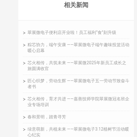
相关新闻
翠展微电子便利店开业啦！员工福利“食”刻升级
粽芯协力，端午安康 ——翠展微电子端午趣味投篮活动
暖心启幕
芯火相传，共筑未来 ——翠展微2025年新员工成长之
旅圆满收官
匠心织梦，劳动生辉 ——翠展微电子五一劳动节致奋斗
者书
芯火相传，育才共进 ——嘉善技师学院翠展微冠名班企
业专场培训
春和景明，踏青寻芳
绿意萌新，共植未来 ——翠展微电子3.12植树节活动暖
心纪实