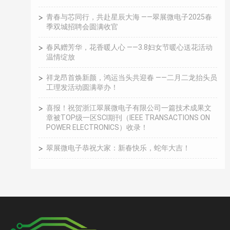
青春与芯同行，共赴星辰大海 ——翠展微电子2025春
季双城招聘会圆满收官
春风赠芳华，花香暖人心 ——3.8妇女节暖心送花活动
温情绽放
祥龙昂首焕新颜，鸿运当头共迎春 ——二月二龙抬头员
工理发活动圆满举办！
喜报！祝贺浙江翠展微电子有限公司一篇技术成果文
章被TOP级一区SCI期刊（IEEE TRANSACTIONS ON
POWER ELECTRONICS）收录！
翠展微电子恭祝大家：新春快乐，蛇年大吉！