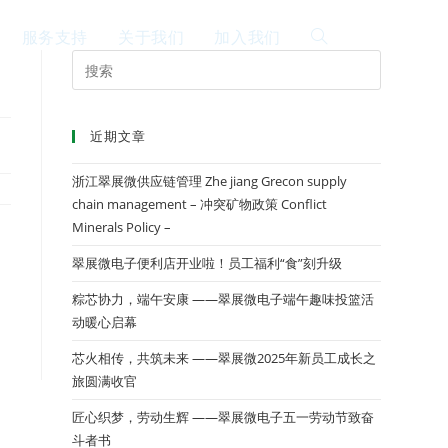
服务支持
关于我们
加入我们
EN
近期文章
浙江翠展微供应链管理 Zhe jiang Grecon supply
chain management – 冲突矿物政策 Conflict
Minerals Policy –
翠展微电子便利店开业啦！员工福利“食”刻升级
粽芯协力，端午安康 ——翠展微电子端午趣味投篮活
动暖心启幕
芯火相传，共筑未来 ——翠展微2025年新员工成长之
旅圆满收官
匠心织梦，劳动生辉 ——翠展微电子五一劳动节致奋
斗者书