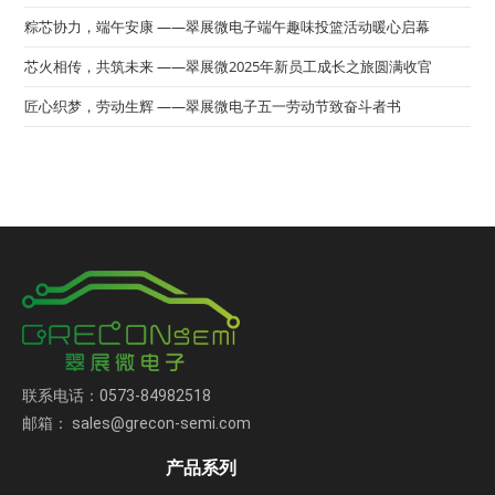
粽芯协力，端午安康 ——翠展微电子端午趣味投篮活动暖心启幕
芯火相传，共筑未来 ——翠展微2025年新员工成长之旅圆满收官
匠心织梦，劳动生辉 ——翠展微电子五一劳动节致奋斗者书
联系电话：0573-84982518
邮箱： sales@grecon-semi.com
产品系列