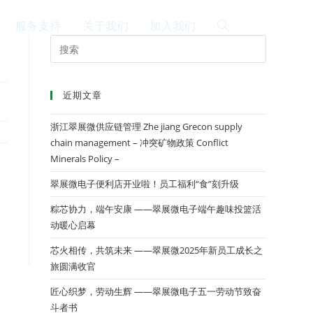
服务支持
关于我们
加入我们
EN
近期文章
浙江翠展微供应链管理 Zhe jiang Grecon supply
chain management – 冲突矿物政策 Conflict
Minerals Policy –
翠展微电子便利店开业啦！员工福利“食”刻升级
粽芯协力，端午安康 ——翠展微电子端午趣味投篮活
动暖心启幕
芯火相传，共筑未来 ——翠展微2025年新员工成长之
旅圆满收官
匠心织梦，劳动生辉 ——翠展微电子五一劳动节致奋
斗者书