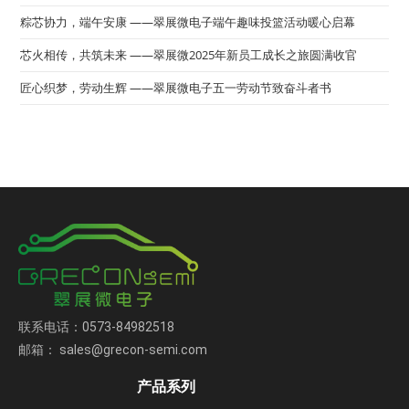
粽芯协力，端午安康 ——翠展微电子端午趣味投篮活动暖心启幕
芯火相传，共筑未来 ——翠展微2025年新员工成长之旅圆满收官
匠心织梦，劳动生辉 ——翠展微电子五一劳动节致奋斗者书
联系电话：0573-84982518
邮箱： sales@grecon-semi.com
产品系列