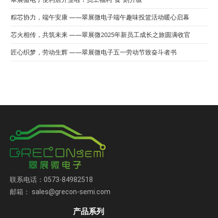
粽芯协力，端午安康 ——翠展微电子端午趣味投篮活动暖心启幕
芯火相传，共筑未来 ——翠展微2025年新员工成长之旅圆满收官
匠心织梦，劳动生辉 ——翠展微电子五一劳动节致奋斗者书
联系电话：0573-84982518
邮箱： sales@grecon-semi.com
产品系列