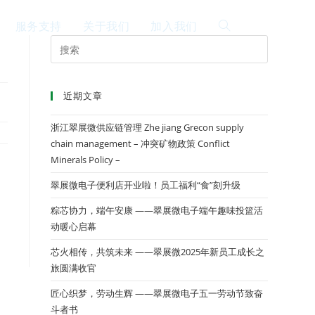
服务支持
关于我们
加入我们
EN
近期文章
浙江翠展微供应链管理 Zhe jiang Grecon supply
chain management – 冲突矿物政策 Conflict
Minerals Policy –
翠展微电子便利店开业啦！员工福利“食”刻升级
粽芯协力，端午安康 ——翠展微电子端午趣味投篮活
动暖心启幕
芯火相传，共筑未来 ——翠展微2025年新员工成长之
旅圆满收官
匠心织梦，劳动生辉 ——翠展微电子五一劳动节致奋
斗者书