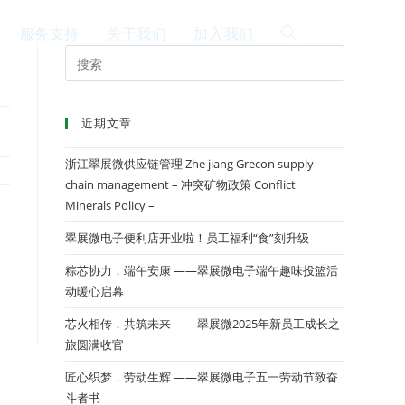
服务支持
关于我们
加入我们
EN
近期文章
浙江翠展微供应链管理 Zhe jiang Grecon supply
chain management – 冲突矿物政策 Conflict
Minerals Policy –
翠展微电子便利店开业啦！员工福利“食”刻升级
粽芯协力，端午安康 ——翠展微电子端午趣味投篮活
动暖心启幕
芯火相传，共筑未来 ——翠展微2025年新员工成长之
旅圆满收官
匠心织梦，劳动生辉 ——翠展微电子五一劳动节致奋
斗者书