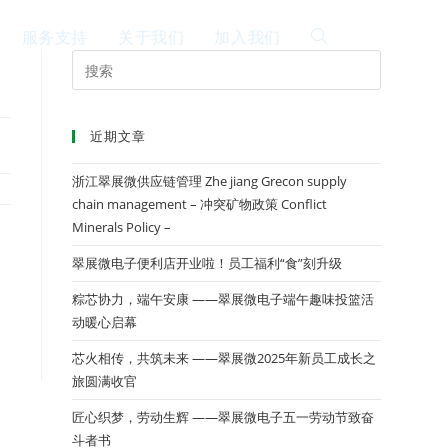
服务支持
关于我们
加入我们
EN
近期文章
浙江翠展微供应链管理 Zhe jiang Grecon supply
chain management – 冲突矿物政策 Conflict
Minerals Policy –
翠展微电子便利店开业啦！员工福利“食”刻升级
粽芯协力，端午安康 ——翠展微电子端午趣味投篮活
动暖心启幕
芯火相传，共筑未来 ——翠展微2025年新员工成长之
旅圆满收官
匠心织梦，劳动生辉 ——翠展微电子五一劳动节致奋
斗者书