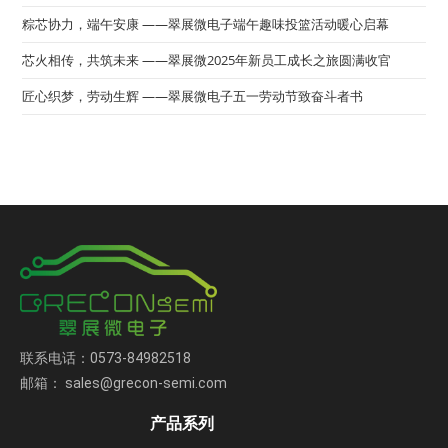
粽芯协力，端午安康 ——翠展微电子端午趣味投篮活动暖心启幕
芯火相传，共筑未来 ——翠展微2025年新员工成长之旅圆满收官
匠心织梦，劳动生辉 ——翠展微电子五一劳动节致奋斗者书
联系电话：0573-84982518
邮箱： sales@grecon-semi.com
产品系列