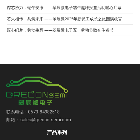
粽芯协力，端午安康 ——翠展微电子端午趣味投篮活动暖心启幕
芯火相传，共筑未来 ——翠展微2025年新员工成长之旅圆满收官
匠心织梦，劳动生辉 ——翠展微电子五一劳动节致奋斗者书
联系电话：0573-84982518
邮箱： sales@grecon-semi.com
产品系列