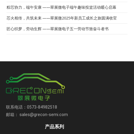
粽芯协力，端午安康 ——翠展微电子端午趣味投篮活动暖心启幕
芯火相传，共筑未来 ——翠展微2025年新员工成长之旅圆满收官
匠心织梦，劳动生辉 ——翠展微电子五一劳动节致奋斗者书
联系电话：0573-84982518
邮箱： sales@grecon-semi.com
产品系列