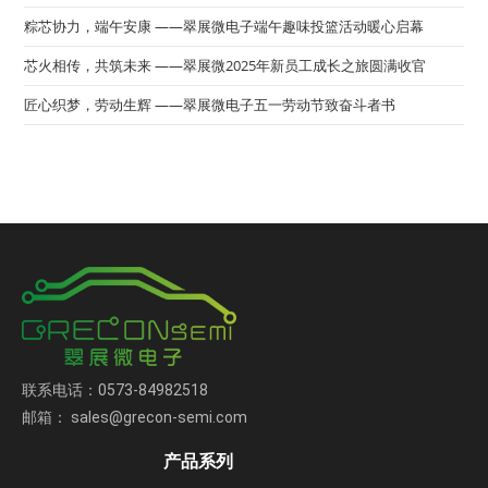
粽芯协力，端午安康 ——翠展微电子端午趣味投篮活动暖心启幕
芯火相传，共筑未来 ——翠展微2025年新员工成长之旅圆满收官
匠心织梦，劳动生辉 ——翠展微电子五一劳动节致奋斗者书
联系电话：0573-84982518
邮箱： sales@grecon-semi.com
产品系列