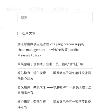
服务支持
关于我们
加入我们
EN
近期文章
浙江翠展微供应链管理 Zhe jiang Grecon supply
chain management – 冲突矿物政策 Conflict
Minerals Policy –
翠展微电子便利店开业啦！员工福利“食”刻升级
粽芯协力，端午安康 ——翠展微电子端午趣味投篮活
动暖心启幕
芯火相传，共筑未来 ——翠展微2025年新员工成长之
旅圆满收官
匠心织梦，劳动生辉 ——翠展微电子五一劳动节致奋
斗者书