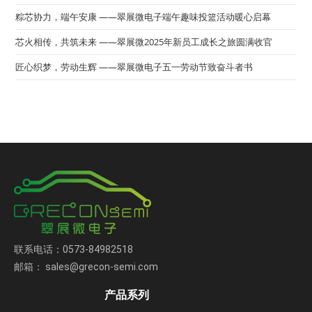
粽芯协力，端午安康 ——翠展微电子端午趣味投篮活动暖心启幕
芯火相传，共筑未来 ——翠展微2025年新员工成长之旅圆满收官
匠心织梦，劳动生辉 ——翠展微电子五一劳动节致奋斗者书
联系电话：0573-84982518
邮箱： sales@grecon-semi.com
产品系列