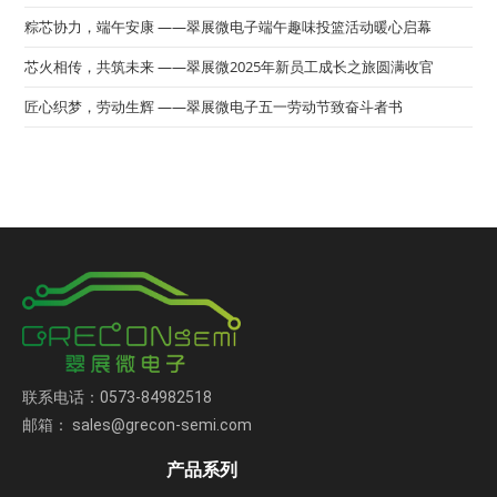
粽芯协力，端午安康 ——翠展微电子端午趣味投篮活动暖心启幕
芯火相传，共筑未来 ——翠展微2025年新员工成长之旅圆满收官
匠心织梦，劳动生辉 ——翠展微电子五一劳动节致奋斗者书
联系电话：0573-84982518
邮箱： sales@grecon-semi.com
产品系列