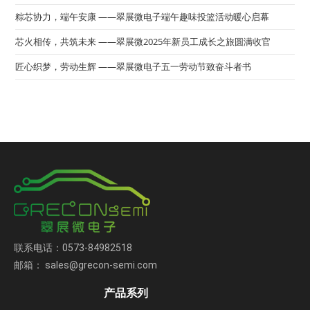
粽芯协力，端午安康 ——翠展微电子端午趣味投篮活动暖心启幕
芯火相传，共筑未来 ——翠展微2025年新员工成长之旅圆满收官
匠心织梦，劳动生辉 ——翠展微电子五一劳动节致奋斗者书
联系电话：0573-84982518
邮箱： sales@grecon-semi.com
产品系列