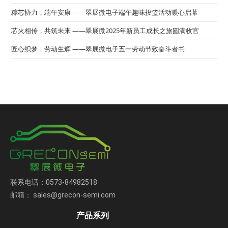
粽芯协力，端午安康 ——翠展微电子端午趣味投篮活动暖心启幕
芯火相传，共筑未来 ——翠展微2025年新员工成长之旅圆满收官
匠心织梦，劳动生辉 ——翠展微电子五一劳动节致奋斗者书
联系电话：0573-84982518
邮箱： sales@grecon-semi.com
产品系列