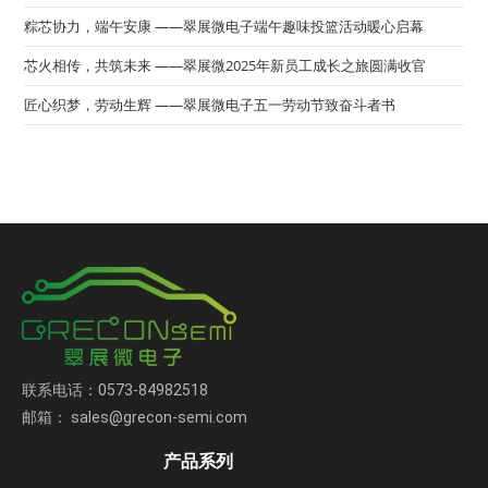
粽芯协力，端午安康 ——翠展微电子端午趣味投篮活动暖心启幕
芯火相传，共筑未来 ——翠展微2025年新员工成长之旅圆满收官
匠心织梦，劳动生辉 ——翠展微电子五一劳动节致奋斗者书
联系电话：0573-84982518
邮箱： sales@grecon-semi.com
产品系列