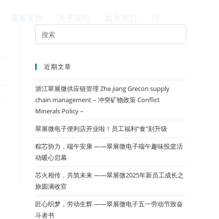
服务支持
关于我们
加入我们
EN
近期文章
浙江翠展微供应链管理 Zhe jiang Grecon supply
chain management – 冲突矿物政策 Conflict
Minerals Policy –
翠展微电子便利店开业啦！员工福利“食”刻升级
粽芯协力，端午安康 ——翠展微电子端午趣味投篮活
动暖心启幕
芯火相传，共筑未来 ——翠展微2025年新员工成长之
旅圆满收官
匠心织梦，劳动生辉 ——翠展微电子五一劳动节致奋
斗者书