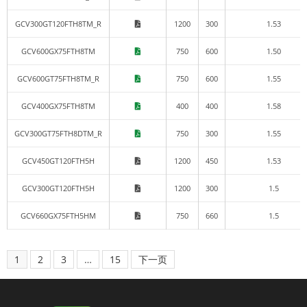
GCV300GT120FTH8TM_R
1200
300
1.53
GCV600GX75FTH8TM
750
600
1.50
GCV600GT75FTH8TM_R
750
600
1.55
GCV400GX75FTH8TM
400
400
1.58
GCV300GT75FTH8DTM_R
750
300
1.55
GCV450GT120FTH5H
1200
450
1.53
GCV300GT120FTH5H
1200
300
1.5
GCV660GX75FTH5HM
750
660
1.5
1
2
3
…
15
下一页