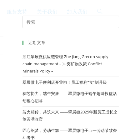
服务支持
关于我们
加入我们
EN
近期文章
浙江翠展微供应链管理 Zhe jiang Grecon supply
chain management – 冲突矿物政策 Conflict
Minerals Policy –
翠展微电子便利店开业啦！员工福利“食”刻升级
粽芯协力，端午安康 ——翠展微电子端午趣味投篮活
动暖心启幕
芯火相传，共筑未来 ——翠展微2025年新员工成长之
旅圆满收官
匠心织梦，劳动生辉 ——翠展微电子五一劳动节致奋
斗者书