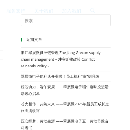
服务支持
关于我们
加入我们
EN
近期文章
浙江翠展微供应链管理 Zhe jiang Grecon supply
chain management – 冲突矿物政策 Conflict
Minerals Policy –
翠展微电子便利店开业啦！员工福利“食”刻升级
粽芯协力，端午安康 ——翠展微电子端午趣味投篮活
动暖心启幕
芯火相传，共筑未来 ——翠展微2025年新员工成长之
旅圆满收官
匠心织梦，劳动生辉 ——翠展微电子五一劳动节致奋
斗者书